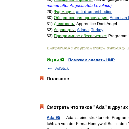
named
after
Augusta
Ada
Lovelace
)
29
)
Фармация:
anti
-
drug
antibodies
30
)
Общественная
организация:
American
31
)
Должность:
Apprentice
Dark
Angel
32
)
Аэропорты:
Adana
,
Turkey
33
)
Программное
обеспечение:
Programmi
Универсальный
англо
-
русский
словарь
.
Академик
.
ру
.
2
Игры ⚽
Поможем сделать НИР
AdStick
Полезное
Смотреть что такое "Ada" в других
Ada 95
— Ada ist eine strukturierte Program
Ichbiah von der Firma Honeywell Bull in den 