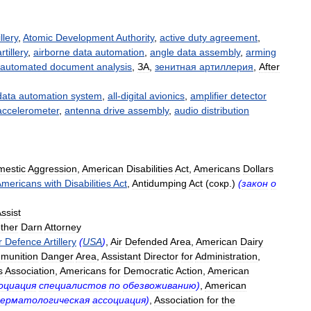
illery
,
Atomic
Development
Authority
,
active
duty
agreement
,
rtillery
,
airborne
data
automation
,
angle
data
assembly
,
arming
automated
document
analysis
,
ЗА
,
зенитная
артиллерия
,
After
data
automation
system
,
all
-
digital
avionics
,
amplifier
detector
accelerometer
,
antenna
drive
assembly
,
audio
distribution
mestic
Aggression
,
American
Disabilities
Act
,
Americans
Dollars
Americans
with
Disabilities
Act
,
Antidumping
Act
(
сокр
.)
(
закон
о
ssist
ther
Darn
Attorney
r
Defence
Artillery
(
USA
)
,
Air
Defended
Area
,
American
Dairy
munition
Danger
Area
,
Assistant
Director
for
Administration
,
s
Association
,
Americans
for
Democratic
Action
,
American
оциация
специалистов
по
обезвоживанию
)
,
American
дерматологическая
ассоциация
)
,
Association
for
the