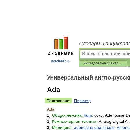
Словари и энциклоп
academic.ru
Универсальный англо-русский словарь
Универсальный англо-русск
Ada
Толкование
Перевод
Ada
1
)
Общая
лексика:
hum
.
сокр
.
Adenosine
D
2
)
Компьютерная
техника:
Analog
Digital
An
3
)
Медицина:
adenosine
deaminase
,
Americ