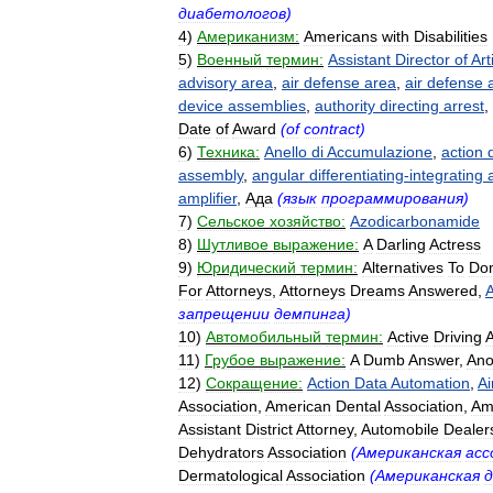
диабетологов
)
4
)
Американизм:
Americans
with
Disabilities
5
)
Военный
термин:
Assistant
Director
of
Art
advisory
area
,
air
defense
area
,
air
defense
a
device
assemblies
,
authority
directing
arrest
,
Date
of
Award
(
of
contract
)
6
)
Техника:
Anello
di
Accumulazione
,
action
assembly
,
angular
differentiating
-
integrating
amplifier
,
Ада
(
язык
программирования
)
7
)
Сельское
хозяйство:
Azodicarbonamide
8
)
Шутливое
выражение:
A
Darling
Actress
9
)
Юридический
термин:
Alternatives
To
Do
For
Attorneys
,
Attorneys
Dreams
Answered
,
запрещении
демпинга
)
10
)
Автомобильный
термин:
Active
Driving
A
11
)
Грубое
выражение:
A
Dumb
Answer
,
Ano
12
)
Сокращение:
Action
Data
Automation
,
Ai
Association
,
American
Dental
Association
,
Am
Assistant
District
Attorney
,
Automobile
Dealer
Dehydrators
Association
(
Американская
асс
Dermatological
Association
(
Американская