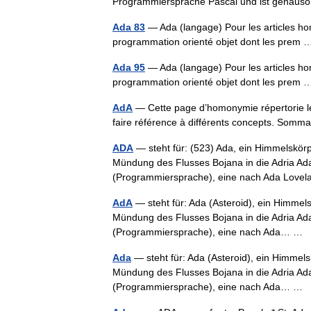
Programmiersprache Pascal und ist gena
Ada 83
— Ada (langage) Pour les articles h
programmation orienté objet dont les pre
Ada 95
— Ada (langage) Pour les articles h
programmation orienté objet dont les pre
AdA
— Cette page d’homonymie répertorie les
faire référence à différents concepts. Som
ADA
— steht für: (523) Ada, ein Himmelskörp
Mündung des Flusses Bojana in die Adria Ad
(Programmiersprache), eine nach Ada Lo
AdA
— steht für: Ada (Asteroid), ein Himmel
Mündung des Flusses Bojana in die Adria Ad
(Programmiersprache), eine nach Ada… …
Ada
— steht für: Ada (Asteroid), ein Himmel
Mündung des Flusses Bojana in die Adria Ad
(Programmiersprache), eine nach Ada… …