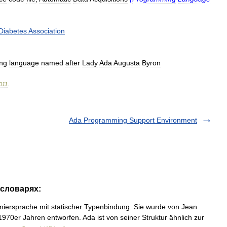
Diabetes
Association
ng
language
named
after
Lady
Ada
Augusta
Byron
011
.
Ada Programming Support Environment
 словарях:
miersprache mit statischer Typenbindung. Sie wurde von Jean
1970er Jahren entworfen. Ada ist von seiner Struktur ähnlich zur