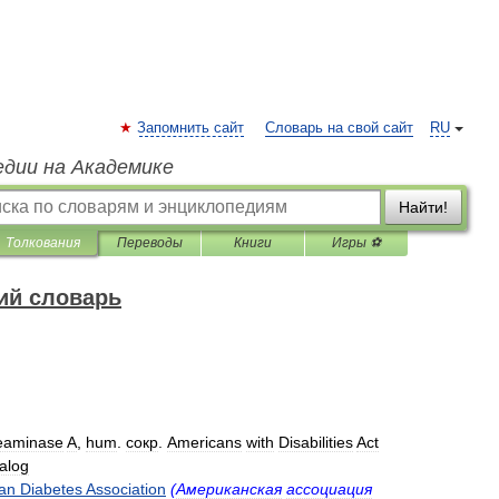
Запомнить сайт
Словарь на свой сайт
RU
едии на Академике
Найти!
Толкования
Переводы
Книги
Игры ⚽
ий словарь
eaminase
A
,
hum
.
сокр
.
Americans
with
Disabilities
Act
alog
an
Diabetes
Association
(
Американская
ассоциация