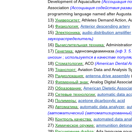
Development
of
Aquaculture
(
Ассоциация
по
Association
(
Ассоциация
содействия
разв
programming
language
named
after
Augusta
13
)
Университет:
Athletes
Demand
Action
,
A
14
)
Физиология:
Anterior
descending
artery
15
)
Электроника:
audio
distribution
amplifier
звукораспределитель
)
16
)
Вычислительная
техника:
Administratio
17
)
Генетика:
аденозиндеаминаза
(
кф
3
.
5
инозин
;
используется
в
качестве
популя
18
)
Стоматология:
АСО
(
American
Dental
A
19
)
Транспорт:
Aviation
Data
and
Analysis
S
20
)
Радиолокация:
antenna
drive
assembly
21
)
Фирменный
знак:
Analog
Digital
Associa
22
)
Образование:
American
Dietetic
Associa
23
)
Сетевые
технологии:
automatic
data
acq
24
)
Полимеры:
acetone
dicarboxylic
acid
25
)
Автоматика:
automatic
data
analyzer
,
au
(
автоматический
(
автоматизированный
26
)
Контроль
качества:
automated
data
anal
27
)
Химическое
оружие:
ammunition
detona
28
)
Расширение
файла:
Ada
language
sour