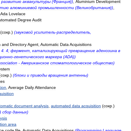
развитию
аквакультуры
(
Франция
))
,
Aluminium
Development
итию
алюминиевой
промышленности
(
Великобритания
))
,
Ada
Lovelace
utomated
Degree
Audit
(
сокр
.)
(
звуковой
усилитель
-
распределитель
,
n
and
Directory
Agent
,
Automatic
Data
Acquisitions
.
4
.
4
;
фермент
,
катализирующий
превращение
аденозина
в
ционно
-
генетического
маркера
(
ADA
))
ssociation
-
Американское
стоматологическое
общество
)
ystem
(
сокр
.)
(
блоки
и
приводы
вращения
антенны
)
tes
tion
,
Average
Daily
Attendance
uisition
tomatic
document
analysis
,
automated
data
acquisition
(
сокр
.)
)
сбор
данных
)
ysis
tion
area
ce
code
file
,
Automatic
Data
Acquisitions
(
Programming
Language