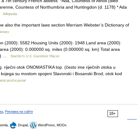
 a 7th century French abbess. *Ada, Countess of Atholl (died
arenne, Countess of Northumbria and Huntingdon (d. 1178) * Ada
 …
Wikipedia
ee also the important laws section Merriam Webster’s Dictionary of
ionary
on (2000): 5582 Housing Units (2000): 1948 Land area (2000):
area (2000): 0.000000 sq. miles (0.000000 sq. km) Total area
km) …
StarDict's U.S. Gazetteer Places
 riječni otok ONOMASTIKA top. (često ime riječnih otoka u
o kojega su mostom spojeni Slavonski i Bosanski Brod; otok kod
tski jezični portal
ка
,
Реклама на сайте
18+
omla,
Drupal,
WordPress, MODx.