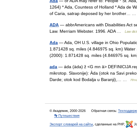
Ada
— or ADA may refer to: People * St. Ada,
1264) * Ada, Countess of Holland * Ada de W
of Caria, satrap deposed by her brother…
ADA
— abbrAmericans with Disabilities Act s
Law. Merriam Webster. 1996. ADA …
Law dict
Ada
— Ada, OH U.S. village in Ohio Populati
1.871428 sq. miles (4.846975 sq. km) Water 
(2000): 1.871428 sq. miles (4.846975 sq. 
ada
— áda (àda) ž <G mn ā> DEFINICIJA reg.
mikrotop. Slavonije): Àda (otok na Savi prek
Darde; otok kod Bodalja u Baranji),… …
Hrva
© Академик, 2000-2026
Обратная связь:
Техподдерж
👣 Путешествия
Экспорт словарей на сайты
, сделанные на PHP,
Jo